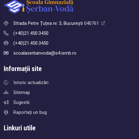
Strada Petre Țuțea nr. 3, București
040761
(+40)21.450.3450
(+40)21.450.3450
scoalaserbanvoda@s4.ismb.ro
Informații site
Istoric actualizări
Sitemap
Sugestii
Raportați un bug
Linkuri utile