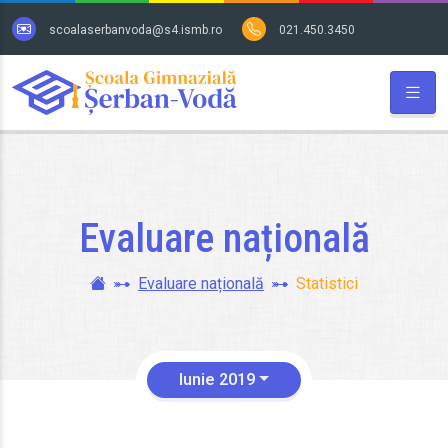
hide
scoalaserbanvoda@s4.ismb.ro
021.450.3450
Evaluare națională
Evaluare națională
Statistici
Iunie 2019