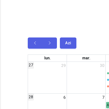
Azi
lun.
mar.
27
29
30
28
6
7
A