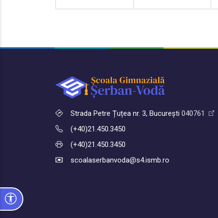
Strada Petre Țuțea nr. 3, București
040761
(+40)21.450.3450
(+40)21.450.3450
scoalaserbanvoda@s4.ismb.ro
Opțiuni de accesibilitate