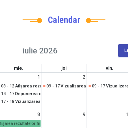
Calendar
iulie 2026
L
mie.
joi
vin.
1
2
08 - 12
Afișarea rezultatelor inițiale
09 - 17
Vizualizarea lucrărilor și depune
09 - 17
Vizualizare
14 - 17
Depunerea cererilor de vizualizare
17 - 18
Vizualizarea lucrărilor și depunerea contestațiilor
8
9
fișarea rezultatelor finale după soluționarea contestațiilor