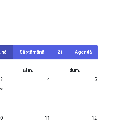
ună
Săptămână
Zi
Agendă
sâm.
dum.
3
4
5
rea contestațiilor
a lucrărilor și depunerea contestațiilor
10
11
12