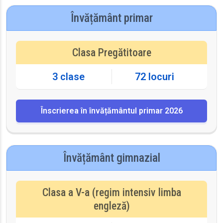
Învățământ primar
Clasa Pregătitoare
3 clase
72 locuri
Înscrierea în învățământul primar 2026
Învățământ gimnazial
Clasa a V-a (regim intensiv limba
engleză)