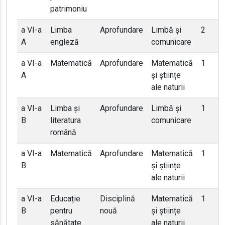
patrimoniu
a VI-a
Limba
Aprofundare
Limbă și
2
A
engleză
comunicare
a VI-a
Matematică
Aprofundare
Matematică
1
A
și științe
ale naturii
a VI-a
Limba și
Aprofundare
Limbă și
1
B
literatura
comunicare
română
a VI-a
Matematică
Aprofundare
Matematică
1
B
și științe
ale naturii
a VI-a
Educație
Disciplină
Matematică
1
B
pentru
nouă
și științe
sănătate
ale naturii