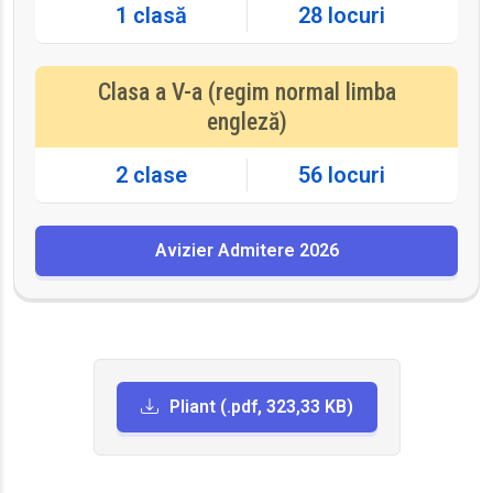
1 clasă
28 locuri
Clasa a V-a (regim normal limba
engleză)
2 clase
56 locuri
Avizier Admitere 2026
Pliant (.pdf, 323,33 KB)