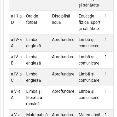
și sănătate
a III-a
Ora de
Disciplină
Educație
1
D
fotbal
nouă
fizică, sport
și sănătate
a IV-a
Limba
Aprofundare
Limbă și
1
A
engleză
comunicare
a IV-a
Limba
Aprofundare
Limbă și
1
B
engleză
comunicare
a IV-a
Limba
Aprofundare
Limbă și
1
C
engleză
comunicare
a V-a
Limba și
Aprofundare
Limbă și
1
A
literatura
comunicare
română
a V-a
Matematică
Aprofundare
Matematică
1