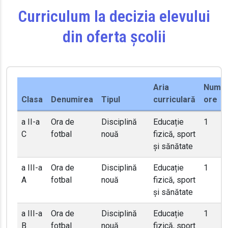
Curriculum la decizia elevului
din oferta școlii
Aria
Numă
Clasa
Denumirea
Tipul
curriculară
ore
a II-a
Ora de
Disciplină
Educație
1
C
fotbal
nouă
fizică, sport
și sănătate
a III-a
Ora de
Disciplină
Educație
1
A
fotbal
nouă
fizică, sport
și sănătate
a III-a
Ora de
Disciplină
Educație
1
B
fotbal
nouă
fizică, sport