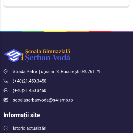
Strada Petre Țuțea nr. 3, București
040761
(+40)21.450.3450
(+40)21.450.3450
scoalaserbanvoda@s4.ismb.ro
Informații site
Istoric actualizări