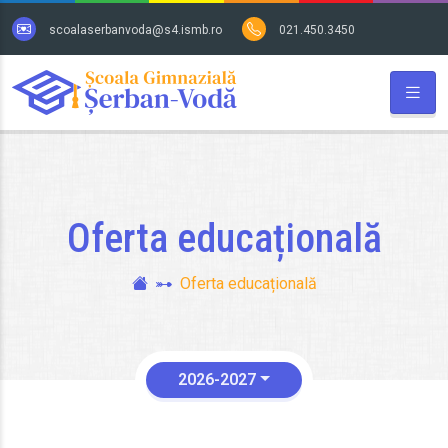
hide
scoalaserbanvoda@s4.ismb.ro
021.450.3450
Oferta educațională
Oferta educațională
2026-2027