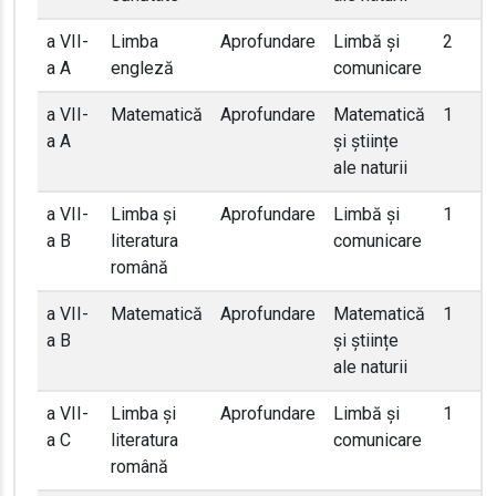
a VII-
Limba
Aprofundare
Limbă și
2
a A
engleză
comunicare
a VII-
Matematică
Aprofundare
Matematică
1
a A
și științe
ale naturii
a VII-
Limba și
Aprofundare
Limbă și
1
a B
literatura
comunicare
română
a VII-
Matematică
Aprofundare
Matematică
1
a B
și științe
ale naturii
a VII-
Limba și
Aprofundare
Limbă și
1
a C
literatura
comunicare
română