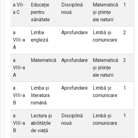
a VII-
Educație
Disciplină
Matematică
1
a C
pentru
nouă
și științe
sănătate
ale naturii
a
Limba
Aprofundare
Limbă și
2
VIII-a
engleză
comunicare
A
a
Matematică
Aprofundare
Matematică
2
VIII-a
și științe
A
ale naturii
a
Limba și
Aprofundare
Limbă și
1
VIII-a
literatura
comunicare
B
română
a
Lectura și
Disciplină
Limbă și
1
VIII-a
abilitățile
nouă
comunicare
B
de viață