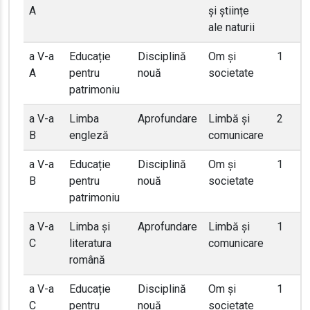
A
și științe
ale naturii
a V-a
Educație
Disciplină
Om și
1
A
pentru
nouă
societate
patrimoniu
a V-a
Limba
Aprofundare
Limbă și
2
B
engleză
comunicare
a V-a
Educație
Disciplină
Om și
1
B
pentru
nouă
societate
patrimoniu
a V-a
Limba și
Aprofundare
Limbă și
1
C
literatura
comunicare
română
a V-a
Educație
Disciplină
Om și
1
C
pentru
nouă
societate