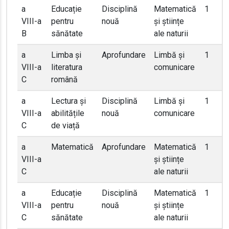
a
Educație
Disciplină
Matematică
1
VIII-a
pentru
nouă
și științe
B
sănătate
ale naturii
a
Limba și
Aprofundare
Limbă și
1
VIII-a
literatura
comunicare
C
română
a
Lectura și
Disciplină
Limbă și
1
VIII-a
abilitățile
nouă
comunicare
C
de viață
a
Matematică
Aprofundare
Matematică
1
VIII-a
și științe
C
ale naturii
a
Educație
Disciplină
Matematică
1
VIII-a
pentru
nouă
și științe
C
sănătate
ale naturii