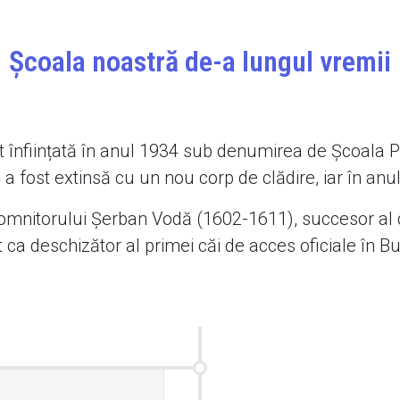
Școala noastră de-a lungul vremii
 înființată în anul 1934 sub denumirea de Școala
ost extinsă cu un nou corp de clădire, iar în anul 2
domnitorului Șerban Vodă (1602-1611), succesor al d
ca deschizător al primei căi de acces oficiale în B