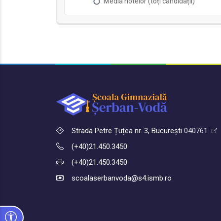
Strada Petre Țuțea nr. 3, București
040761
(+40)21.450.3450
(+40)21.450.3450
scoalaserbanvoda@s4.ismb.ro
Opțiuni de accesibilitate